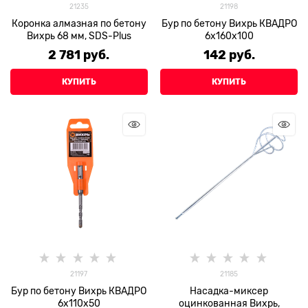
21235
21198
Коронка алмазная по бетону
Бур по бетону Вихрь КВАДРО
Вихрь 68 мм, SDS-Plus
6x160x100
2 781
 руб.
142
 руб.
КУПИТЬ
КУПИТЬ
21197
21185
Бур по бетону Вихрь КВАДРО
Насадка-миксер
6x110x50
оцинкованная Вихрь,