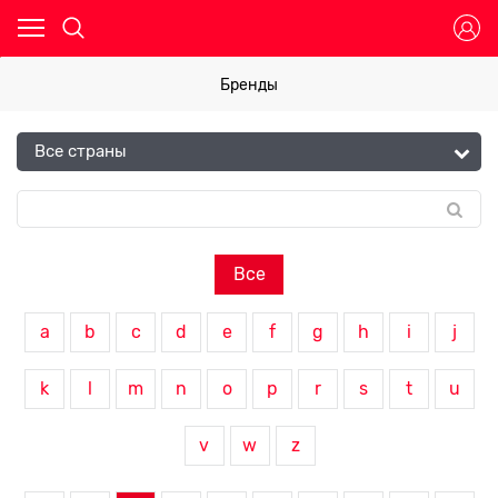
Бренды
Все
a
b
c
d
e
f
g
h
i
j
k
l
m
n
o
p
r
s
t
u
v
w
z