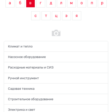
а
б
в
г
д
л
м
о
п
р
с
т
ц
э
я
Климат и тепло
Насосное оборудование
Расходные материалы и СИЗ
Ручной инструмент
Садовая техника
Строительное оборудование
Электрика и свет