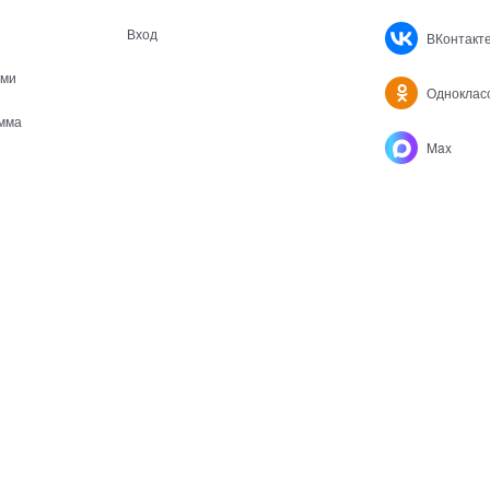
Вход
ВКонтакт
ами
Одноклас
мма
Max