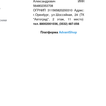
Александрович ИНН
564802353708
е
ОГРНИП 311565820200310 Адрес:
г.Оренбург, ул.Шоссейная, 24 (ТК
"Автоград", 2 этаж, 11 место)
сники
тел. 88002001036, (3532) 487-056
Платформа
AdvantShop