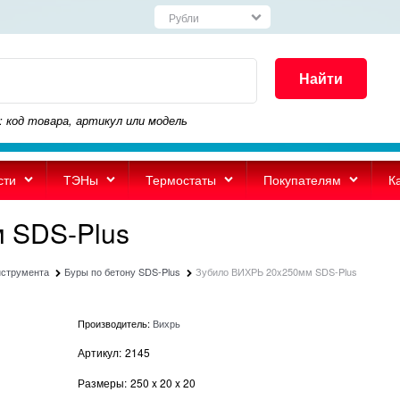
Найти
: код товара, артикул или модель
сти
ТЭНы
Термостаты
Покупателям
К
 SDS-Plus
нструмента
Буры по бетону SDS-Plus
Зубило ВИХРЬ 20x250мм SDS-Plus
Производитель:
Вихрь
Артикул:
2145
Размеры:
250
x
20
x
20