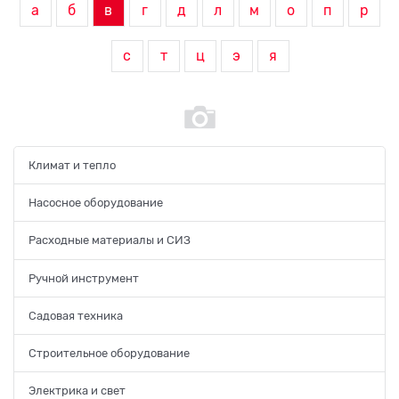
а
б
в
г
д
л
м
о
п
р
с
т
ц
э
я
Климат и тепло
Насосное оборудование
Расходные материалы и СИЗ
Ручной инструмент
Садовая техника
Строительное оборудование
Электрика и свет