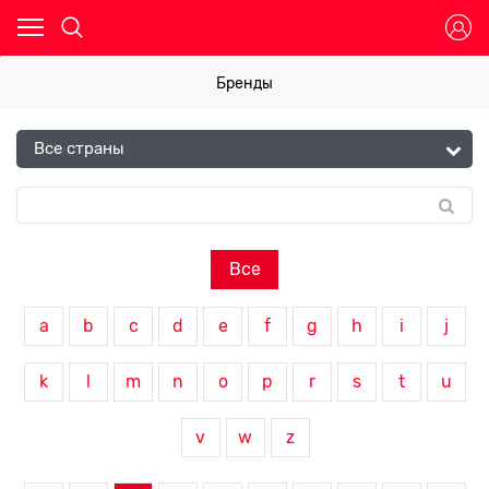
Бренды
Все
a
b
c
d
e
f
g
h
i
j
k
l
m
n
o
p
r
s
t
u
v
w
z