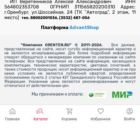
ИП Веретенников Алексей Александрович ИНН
564802353708 ОГРНИП 311565820200310 Адрес:
г.Оренбург, ул.Шоссейная, 24 (ТК "Автоград", 2 этаж, 11
место)
тел. 88002001036, (3532) 487-056
Платформа
AdvantShop
"
Компания ORENTEN.RU" © 2011-2026.
Все данные,
представленные на сайте, носят сугубо информационный характер и
не являются исчерпывающими. Для более
подробной информации
следует обращаться к менеджерам компании по указанным на сайте
телефонам. Вся представленная на сайте информация, касающаяся
комплектации, технических характеристик, цветовых сочетаний, а
также стоимости продукции, носит информационный характер и ни при
каких условиях не является публичной офертой, определяемой
положениями пункта 2 статьи 437 Гражданского Кодекса Российской
Федерации. Указанные цены являются рекомендованными и могут
отличаться от действительных цен.
Мы принимаем к оплате:
Главная
Каталог
Корзина
Избранное
Войти
Ваш город - Оренбург,
угадали?