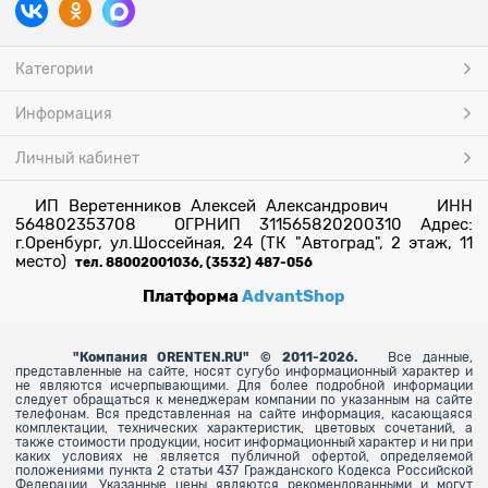
Категории
Информация
Личный кабинет
ИП Веретенников Алексей Александрович ИНН
564802353708 ОГРНИП 311565820200310 Адрес:
г.Оренбург, ул.Шоссейная, 24 (ТК "Автоград", 2 этаж, 11
место)
тел. 88002001036, (3532) 487-056
Платформа
AdvantShop
"
Компания ORENTEN.RU" © 2011-2026.
Все данные,
представленные на сайте, носят сугубо информационный характер и
не являются исчерпывающими. Для более
подробной информации
следует обращаться к менеджерам компании по указанным на сайте
телефонам. Вся представленная на сайте информация, касающаяся
комплектации, технических характеристик, цветовых сочетаний, а
также стоимости продукции, носит информационный характер и ни при
каких условиях не является публичной офертой, определяемой
положениями пункта 2 статьи 437 Гражданского Кодекса Российской
Федерации. Указанные цены являются рекомендованными и могут