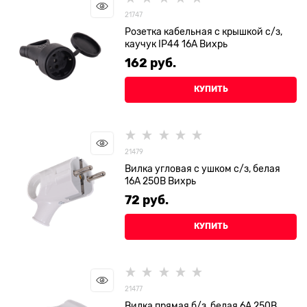
21747
Розетка кабельная с крышкой с/з,
каучук IP44 16А Вихрь
162
 руб.
КУПИТЬ
21479
Вилка угловая с ушком с/з, белая
16А 250В Вихрь
72
 руб.
КУПИТЬ
21477
Вилка прямая б/з, белая 6А 250В