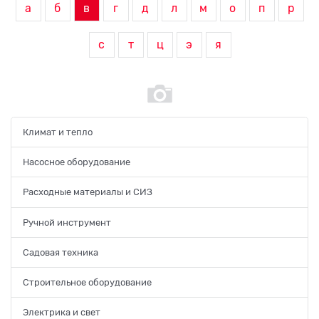
а
б
в
г
д
л
м
о
п
р
с
т
ц
э
я
Климат и тепло
Насосное оборудование
Расходные материалы и СИЗ
Ручной инструмент
Садовая техника
Строительное оборудование
Электрика и свет