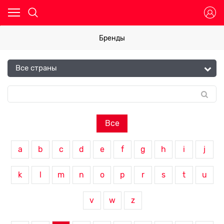
Бренды
Все
a
b
c
d
e
f
g
h
i
j
k
l
m
n
o
p
r
s
t
u
v
w
z