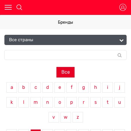
Бренды
Все
a
b
c
d
e
f
g
h
i
j
k
l
m
n
o
p
r
s
t
u
v
w
z