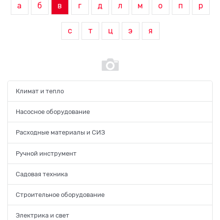
а
б
в
г
д
л
м
о
п
р
с
т
ц
э
я
Климат и тепло
Насосное оборудование
Расходные материалы и СИЗ
Ручной инструмент
Садовая техника
Строительное оборудование
Электрика и свет