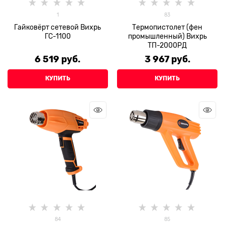
1
83
Гайковёрт сетевой Вихрь
Термопистолет (фен
ГС-1100
промышленный) Вихрь
ТП-2000РД
6 519
 руб.
3 967
 руб.
КУПИТЬ
КУПИТЬ
84
85