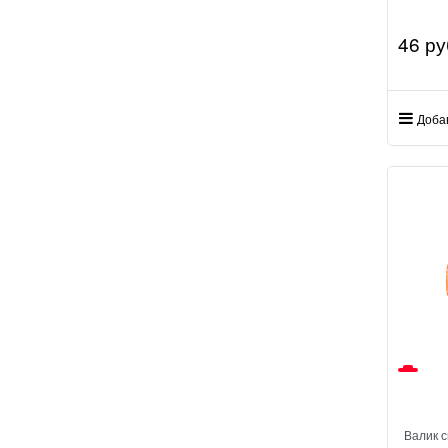
46
 ру
Доба
Валик 