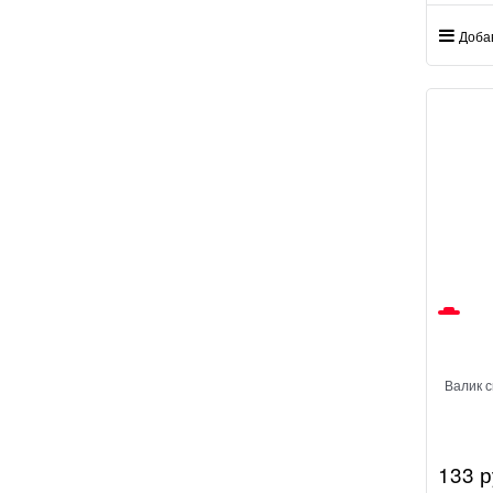
Доба
Валик 
133
 р