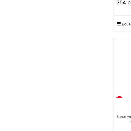
254
 р
Доба
Валик у