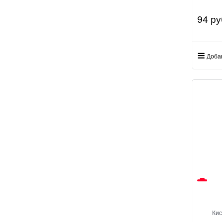
94
 ру
Доба
Кис