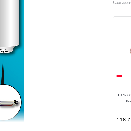
Сортировк
Валик 
вс
118
 р