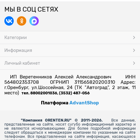
МЫ В СОЦ СЕТЯХ
Категории
Информация
Личный кабинет
ИП Веретенников Алексей Александрович ИНН
564802353708 ОГРНИП 311565820200310 Адрес:
г.Оренбург, ул.Шоссейная, 24 (ТК "Автоград", 2 этаж, 11
место)
тел. 88002001036, (3532) 487-056
Платформа
AdvantShop
"
Компания ORENTEN.RU" © 2011-2026.
Все данные,
представленные на сайте, носят сугубо информационный характер и
не являются исчерпывающими. Для более
подробной информации
следует обращаться к менеджерам компании по указанным на сайте
телефонам. Вся представленная на сайте информация, касающаяся