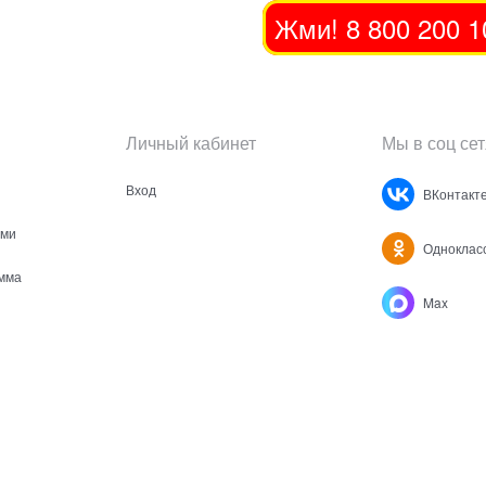
Жми! 8 800 200 1
Личный кабинет
Мы в соц сет
Вход
ВКонтакт
ами
Одноклас
мма
Max