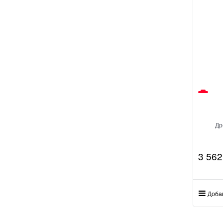
Др
3 562
Доба