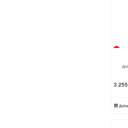
Дре
3 255
Доба