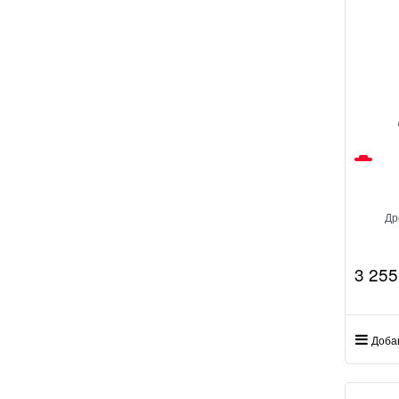
Др
3 255
Доба