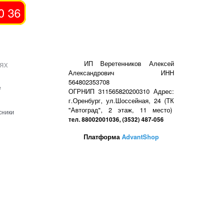
0 36
ях
ИП Веретенников Алексей
Александрович ИНН
564802353708
е
ОГРНИП 311565820200310 Адрес:
г.Оренбург, ул.Шоссейная, 24 (ТК
"Автоград", 2 этаж, 11 место)
сники
тел. 88002001036, (3532) 487-056
Платформа
AdvantShop