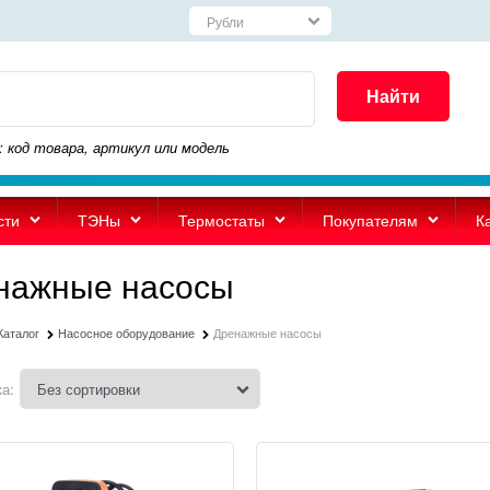
Найти
: код товара, артикул или модель
сти
ТЭНы
Термостаты
Покупателям
К
нажные насосы
Каталог
Насосное оборудование
Дренажные насосы
а: