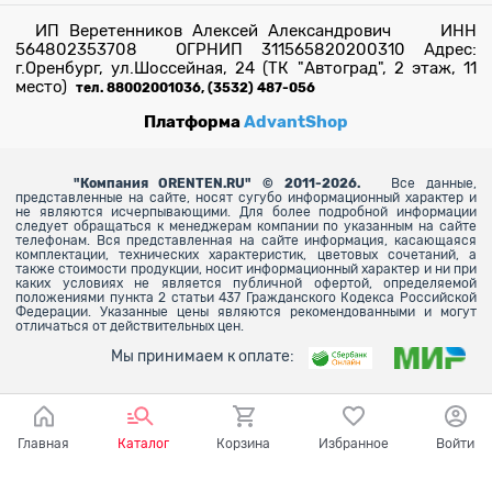
ИП Веретенников Алексей Александрович ИНН
564802353708 ОГРНИП 311565820200310 Адрес:
г.Оренбург, ул.Шоссейная, 24 (ТК "Автоград", 2 этаж, 11
место)
тел. 88002001036, (3532) 487-056
Платформа
AdvantShop
"
Компания ORENTEN.RU" © 2011-2026.
Все данные,
представленные на сайте, носят сугубо информационный характер и
не являются исчерпывающими. Для более
подробной информации
следует обращаться к менеджерам компании по указанным на сайте
телефонам. Вся представленная на сайте информация, касающаяся
комплектации, технических характеристик, цветовых сочетаний, а
также стоимости продукции, носит информационный характер и ни при
каких условиях не является публичной офертой, определяемой
положениями пункта 2 статьи 437 Гражданского Кодекса Российской
Федерации. Указанные цены являются рекомендованными и могут
отличаться от действительных цен.
Мы принимаем к оплате:
Главная
Каталог
Корзина
Избранное
Войти