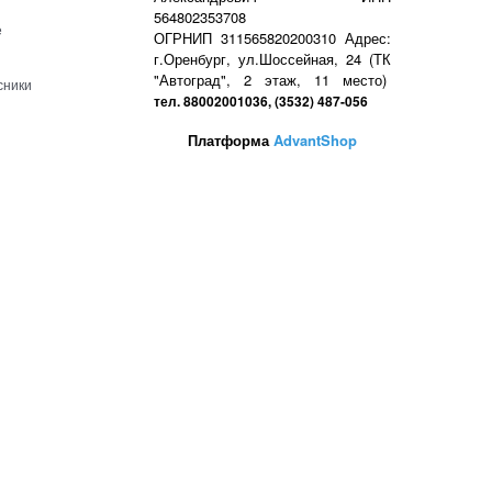
564802353708
е
ОГРНИП 311565820200310 Адрес:
г.Оренбург, ул.Шоссейная, 24 (ТК
"Автоград", 2 этаж, 11 место)
сники
тел. 88002001036, (3532) 487-056
Платформа
AdvantShop