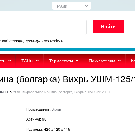
Найти
: код товара, артикул или модель
сти
ТЭНы
Термостаты
Покупателям
К
на (болгарка) Вихрь УШМ-125
ашины
Углошлифовальная машина (болгарка) Вихрь УШМ-125/1200Э
Производитель:
Вихрь
Артикул:
98
Размеры:
420
x
120
x
115