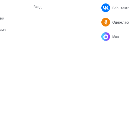
Вход
ВКонтакт
ами
Одноклас
мма
Max