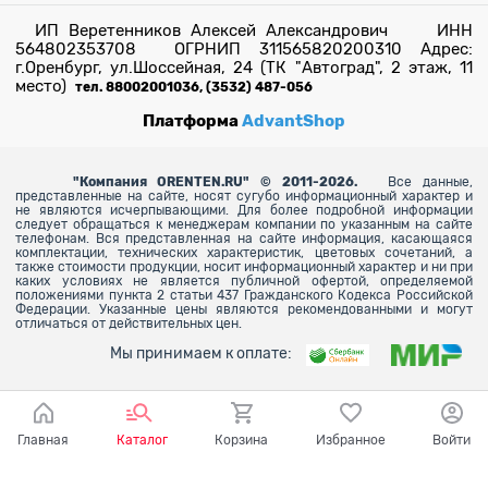
ИП Веретенников Алексей Александрович ИНН
564802353708 ОГРНИП 311565820200310 Адрес:
г.Оренбург, ул.Шоссейная, 24 (ТК "Автоград", 2 этаж, 11
место)
тел. 88002001036, (3532) 487-056
Платформа
AdvantShop
"
Компания ORENTEN.RU" © 2011-2026.
Все данные,
представленные на сайте, носят сугубо информационный характер и
не являются исчерпывающими. Для более
подробной информации
следует обращаться к менеджерам компании по указанным на сайте
телефонам. Вся представленная на сайте информация, касающаяся
комплектации, технических характеристик, цветовых сочетаний, а
также стоимости продукции, носит информационный характер и ни при
каких условиях не является публичной офертой, определяемой
положениями пункта 2 статьи 437 Гражданского Кодекса Российской
Федерации. Указанные цены являются рекомендованными и могут
отличаться от действительных цен.
Мы принимаем к оплате:
Главная
Каталог
Корзина
Избранное
Войти