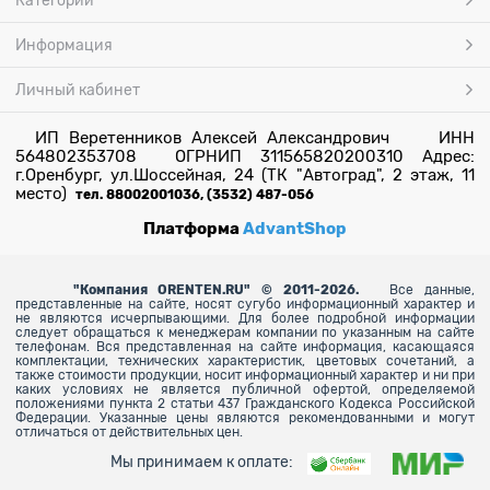
Категории
Информация
Личный кабинет
ИП Веретенников Алексей Александрович ИНН
564802353708 ОГРНИП 311565820200310 Адрес:
г.Оренбург, ул.Шоссейная, 24 (ТК "Автоград", 2 этаж, 11
место)
тел. 88002001036, (3532) 487-056
Платформа
AdvantShop
"
Компания ORENTEN.RU" © 2011-2026.
Все данные,
представленные на сайте, носят сугубо информационный характер и
не являются исчерпывающими. Для более
подробной информации
следует обращаться к менеджерам компании по указанным на сайте
телефонам. Вся представленная на сайте информация, касающаяся
комплектации, технических характеристик, цветовых сочетаний, а
также стоимости продукции, носит информационный характер и ни при
каких условиях не является публичной офертой, определяемой
положениями пункта 2 статьи 437 Гражданского Кодекса Российской
Федерации. Указанные цены являются рекомендованными и могут
отличаться от действительных цен.
Мы принимаем к оплате: