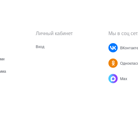
Личный кабинет
Мы в соц сет
Вход
ВКонтакт
ами
Одноклас
мма
Max