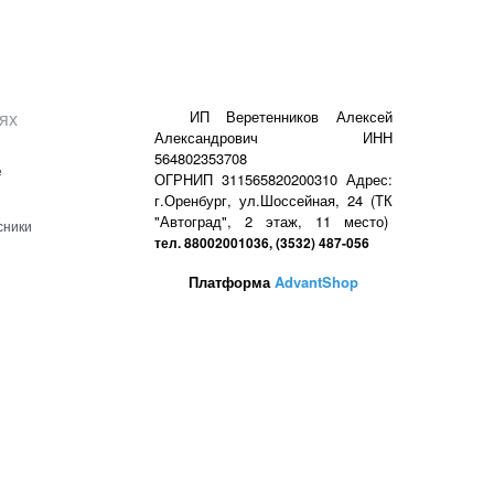
ях
ИП Веретенников Алексей
Александрович ИНН
564802353708
е
ОГРНИП 311565820200310 Адрес:
г.Оренбург, ул.Шоссейная, 24 (ТК
"Автоград", 2 этаж, 11 место)
сники
тел. 88002001036, (3532) 487-056
Платформа
AdvantShop