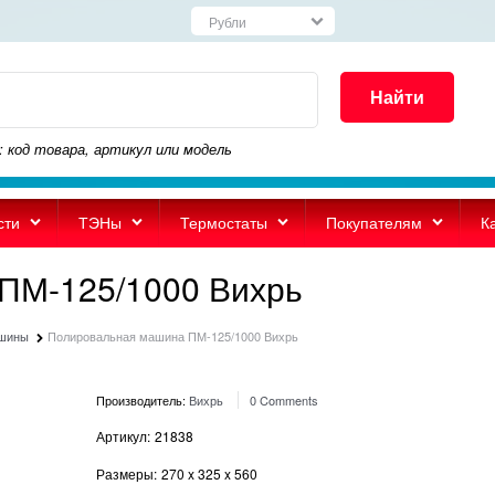
Найти
: код товара, артикул или модель
сти
ТЭНы
Термостаты
Покупателям
К
ПМ-125/1000 Вихрь
ашины
Полировальная машина ПМ-125/1000 Вихрь
Производитель:
Вихрь
0 Comments
Артикул:
21838
Размеры:
270
x
325
x
560