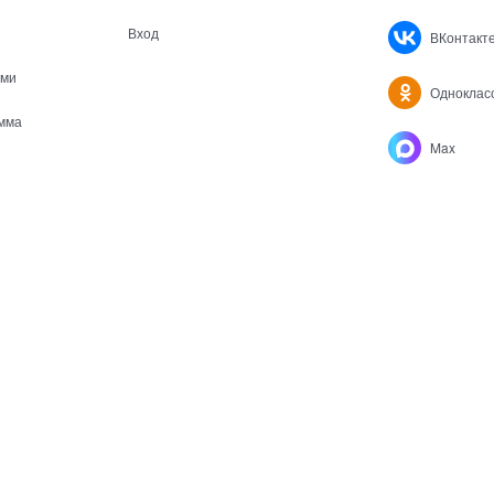
Вход
ВКонтакт
ами
Одноклас
мма
Max