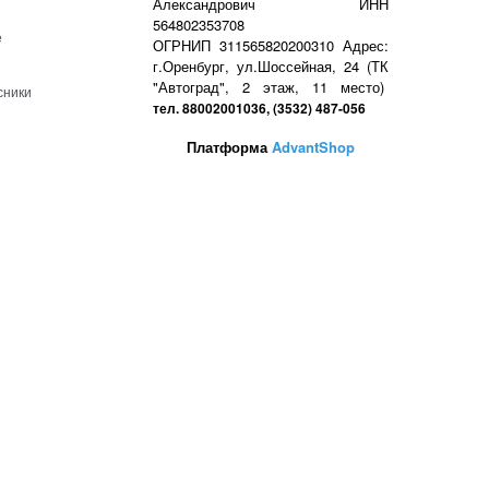
Александрович ИНН
564802353708
е
ОГРНИП 311565820200310 Адрес:
г.Оренбург, ул.Шоссейная, 24 (ТК
"Автоград", 2 этаж, 11 место)
сники
тел. 88002001036, (3532) 487-056
Платформа
AdvantShop