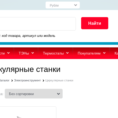
Найти
: код товара, артикул или модель
сти
ТЭНы
Термостаты
Покупателям
К
кулярные станки
Каталог
Электроинструмент
Циркулярные станки
а: