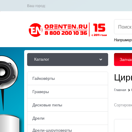
Ваш город:
Например
Каталог
Запча
Цир
Гайковёрты
Главная
Граверы
Дисковые пилы
Сортировк
Дрели
Дрели-шуруповерты