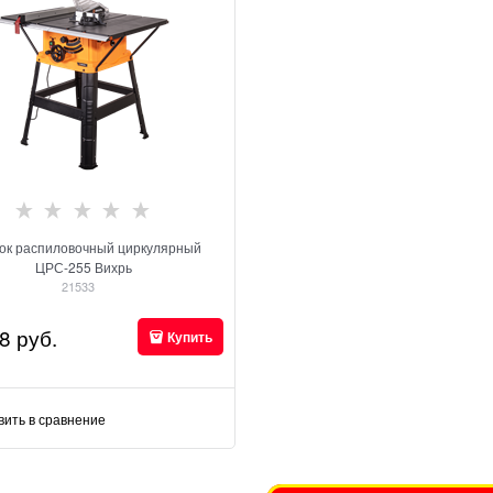
ок распиловочный циркулярный
ЦРС-255 Вихрь
21533
8
 руб.
Купить
вить в сравнение