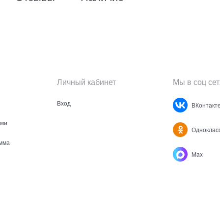
Личный кабинет
Мы в соц сет
Вход
ВКонтакт
ами
Одноклас
мма
Max