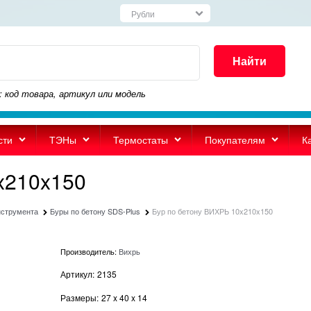
Найти
: код товара, артикул или модель
сти
ТЭНы
Термостаты
Покупателям
К
x210x150
нструмента
Буры по бетону SDS-Plus
Бур по бетону ВИХРЬ 10x210x150
Производитель:
Вихрь
Артикул:
2135
Размеры:
27
x
40
x
14