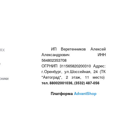
ях
ИП Веретенников Алексей
Александрович ИНН
564802353708
е
ОГРНИП 311565820200310 Адрес:
г.Оренбург, ул.Шоссейная, 24 (ТК
"Автоград", 2 этаж, 11 место)
сники
тел. 88002001036, (3532) 487-056
Платформа
AdvantShop