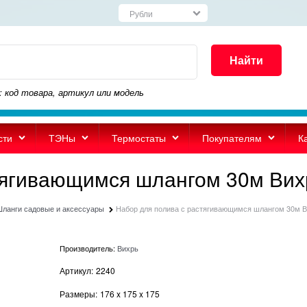
Найти
: код товара, артикул или модель
сти
ТЭНы
Термостаты
Покупателям
К
тягивающимся шлангом 30м Вих
ланги садовые и аксессуары
Набор для полива с растягивающимся шлангом 30м 
Производитель:
Вихрь
Артикул:
2240
Размеры:
176
x
175
x
175