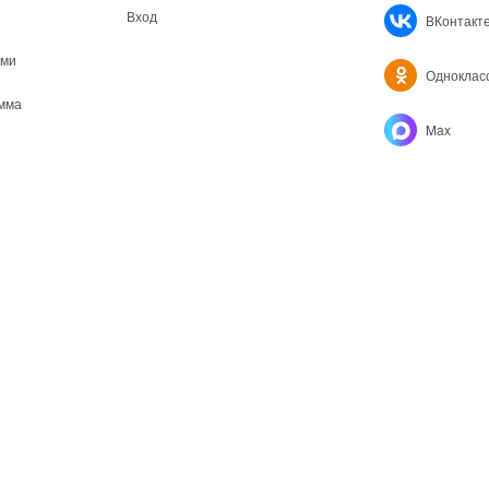
Вход
ВКонтакт
ами
Одноклас
мма
Max