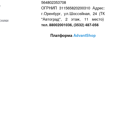
564802353708
е
ОГРНИП 311565820200310 Адрес:
г.Оренбург, ул.Шоссейная, 24 (ТК
"Автоград", 2 этаж, 11 место)
сники
тел. 88002001036, (3532) 487-056
Платформа
AdvantShop