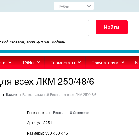
Найти
: код товара, артикул или модель
сти
ТЭНы
Термостаты
Покупателям
К
ля всех ЛКМ 250/48/6
т
Валики
Валик фасадный Вихрь для всех ЛКМ 250/48/6
Производитель:
Вихрь
0 Comments
Артикул:
2051
Размеры:
330
x
60
x
45