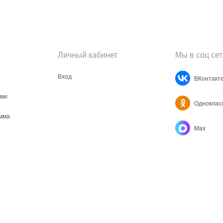
Личный кабинет
Мы в соц сет
Вход
ВКонтакт
ами
Одноклас
мма
Max