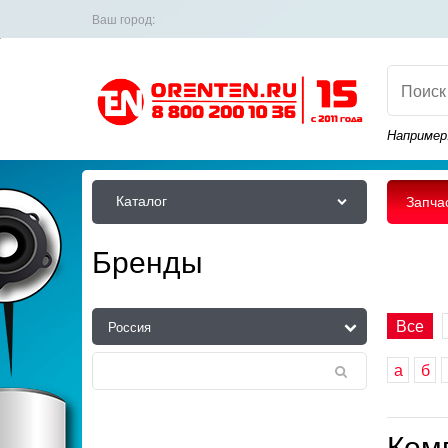
Ваш город:
Например
Каталог
Запча
Бренды
Все
а
б
Ком