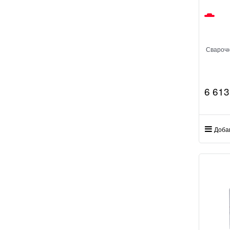
Свароч
6 613
Доба