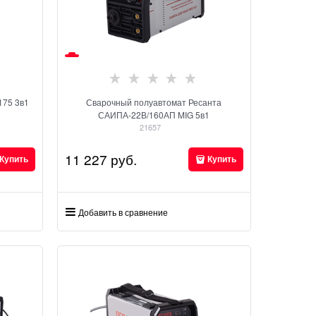
175 3в1
Сварочный полуавтомат Ресанта
САИПА-22В/160АП MIG 5в1
21657
11 227
 руб.
Купить
Купить
Добавить в сравнение