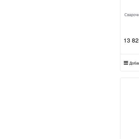
Свароч
13 82
Доба