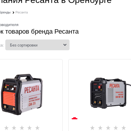
Бренды
Ресанта
изводителя
к товаров бренда Ресанта
а: