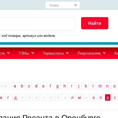
Найти
: код товара, артикул или модель
сти
ТЭНы
Термостаты
Покупателям
К
0-9
a
b
c
d
e
f
g
h
i
j
k
l
m
n
o
в
г
д
е
ё
ж
з
и
й
к
л
м
н
о
п
р
с
пания Ресанта в Оренбурге