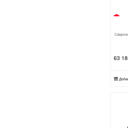
Свароч
63 18
Доба