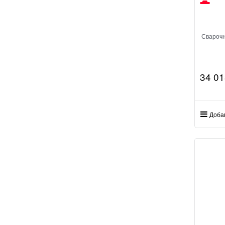
Свароч
34 01
Доба