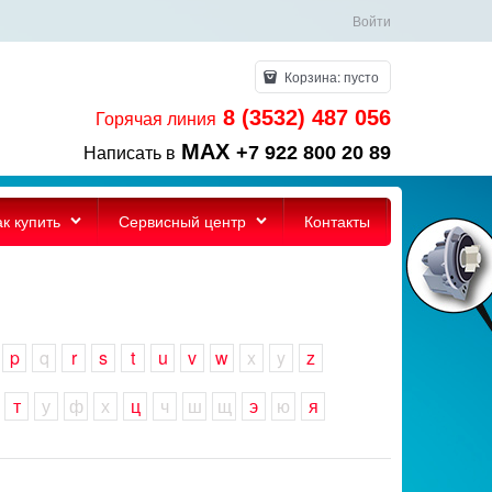
Войти
Корзина:
пусто
8 (3532) 487 056
Горячая линия
MAX
+7 922 800 20 89
Написать в
ак купить
Сервисный центр
Контакты
p
q
r
s
t
u
v
w
x
y
z
т
у
ф
х
ц
ч
ш
щ
э
ю
я