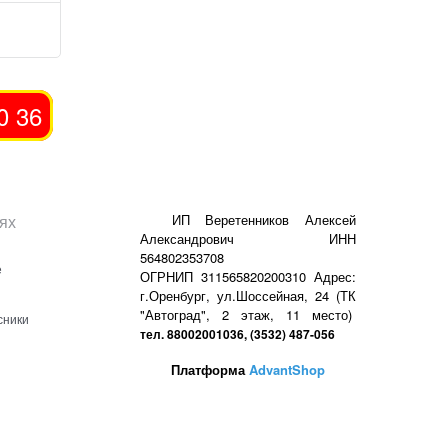
0 36
ях
ИП Веретенников Алексей
Александрович ИНН
564802353708
е
ОГРНИП 311565820200310 Адрес:
г.Оренбург, ул.Шоссейная, 24 (ТК
"Автоград", 2 этаж, 11 место)
сники
тел. 88002001036, (3532) 487-056
Платформа
AdvantShop