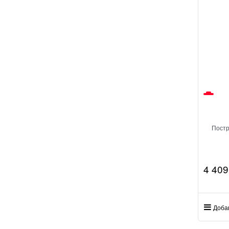
Постр
4 409
Доба