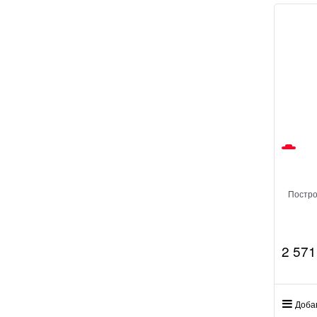
Постро
2 571
Доба