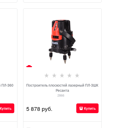
й ПЛ-360
Построитель плоскостей лазерный ПЛ-3ШК
Ресанта
2866
5 878
 руб.
Купить
Купить