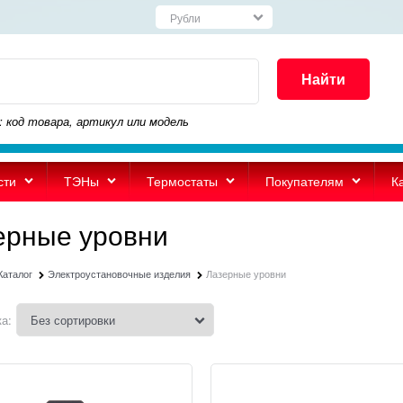
Найти
: код товара, артикул или модель
сти
ТЭНы
Термостаты
Покупателям
К
ерные уровни
Каталог
Электроустановочные изделия
Лазерные уровни
а: