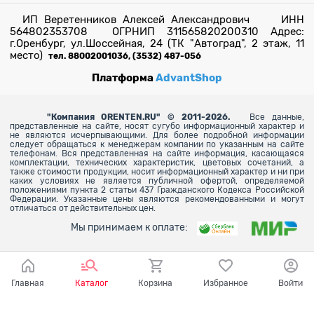
ИП Веретенников Алексей Александрович ИНН
564802353708 ОГРНИП 311565820200310 Адрес:
г.Оренбург, ул.Шоссейная, 24 (ТК "Автоград", 2 этаж, 11
место)
тел. 88002001036, (3532) 487-056
Платформа
AdvantShop
"
Компания ORENTEN.RU" © 2011-2026.
Все данные,
представленные на сайте, носят сугубо информационный характер и
не являются исчерпывающими. Для более
подробной информации
следует обращаться к менеджерам компании по указанным на сайте
телефонам. Вся представленная на сайте информация, касающаяся
комплектации, технических характеристик, цветовых сочетаний, а
также стоимости продукции, носит информационный характер и ни при
каких условиях не является публичной офертой, определяемой
положениями пункта 2 статьи 437 Гражданского Кодекса Российской
Федерации. Указанные цены являются рекомендованными и могут
отличаться от действительных цен.
Мы принимаем к оплате:
Главная
Каталог
Корзина
Избранное
Войти