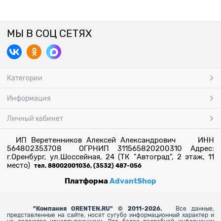
МЫ В СОЦ СЕТЯХ
Категории
Информация
Личный кабинет
ИП Веретенников Алексей Александрович ИНН
564802353708 ОГРНИП 311565820200310 Адрес:
г.Оренбург, ул.Шоссейная, 24 (ТК "Автоград", 2 этаж, 11
место)
тел. 88002001036, (3532) 487-056
Платформа
AdvantShop
"
Компания ORENTEN.RU" © 2011-2026.
Все данные,
представленные на сайте, носят сугубо информационный характер и