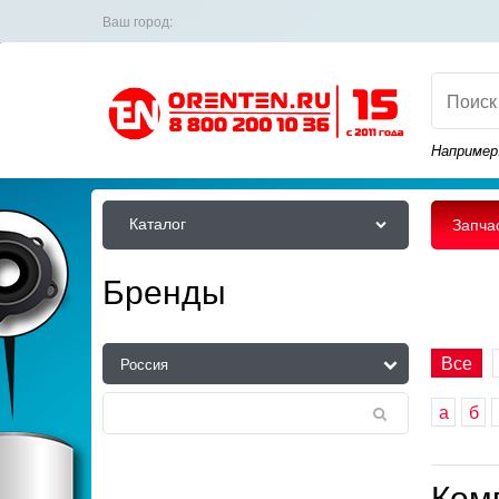
Ваш город:
Например
Каталог
Запча
Бренды
Все
а
б
Ком