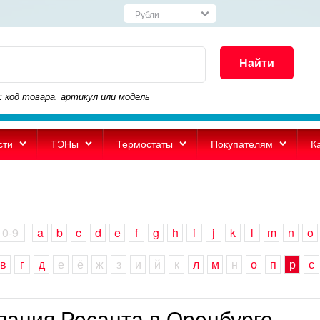
Найти
: код товара, артикул или модель
сти
ТЭНы
Термостаты
Покупателям
К
0-9
a
b
c
d
e
f
g
h
i
j
k
l
m
n
o
в
г
д
е
ё
ж
з
и
й
к
л
м
н
о
п
р
с
пания Ресанта в Оренбурге