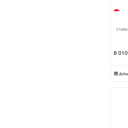
Стабил
8 010
Доба