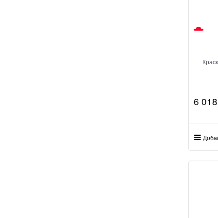
Краск
6 018
Доба