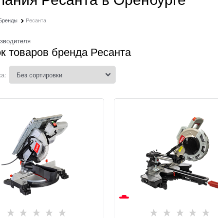
Бренды
Ресанта
изводителя
к товаров бренда Ресанта
а: