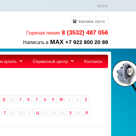
Войти
Корзина:
пусто
8 (3532) 487 056
Горячая линия
MAX
+7 922 800 20 89
Написать в
ак купить
Сервисный центр
Контакты
p
q
r
s
t
u
v
w
x
y
z
т
у
ф
х
ц
ч
ш
щ
э
ю
я