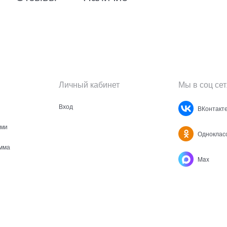
Личный кабинет
Мы в соц сет
Вход
ВКонтакт
ами
Одноклас
мма
Max