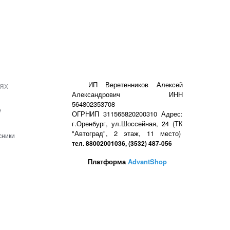
ях
ИП Веретенников Алексей
Александрович ИНН
564802353708
е
ОГРНИП 311565820200310 Адрес:
г.Оренбург, ул.Шоссейная, 24 (ТК
"Автоград", 2 этаж, 11 место)
сники
тел. 88002001036, (3532) 487-056
Платформа
AdvantShop