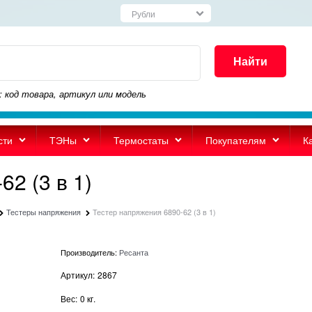
Найти
: код товара, артикул или модель
сти
ТЭНы
Термостаты
Покупателям
К
2 (3 в 1)
Тестеры напряжения
Тестер напряжения 6890-62 (3 в 1)
Производитель:
Ресанта
Артикул:
2867
Вес:
0
кг.