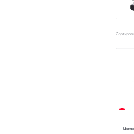
Сортировк
Масля