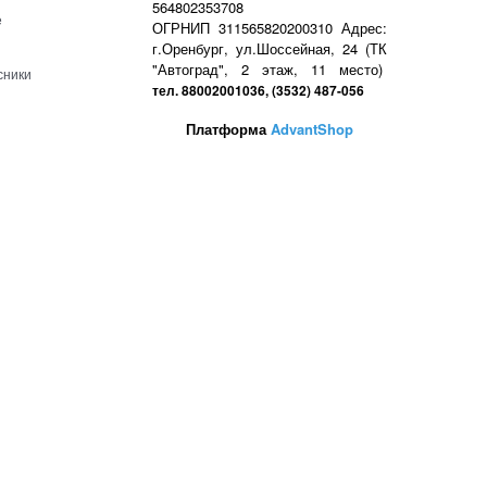
564802353708
е
ОГРНИП 311565820200310 Адрес:
г.Оренбург, ул.Шоссейная, 24 (ТК
"Автоград", 2 этаж, 11 место)
сники
тел. 88002001036, (3532) 487-056
Платформа
AdvantShop