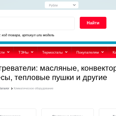
Найти
: код товара, артикул или модель
сти
ТЭНы
Термостаты
Покупателям
К
греватели: масляные, конвекто
есы, тепловые пушки и другие
Каталог
Климатическое оборудование