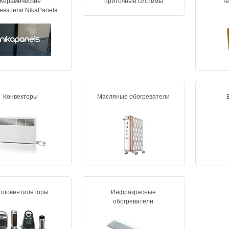
Керамические
Приточные системы
Т
еватели NikaPanels
Конвекторы
Масляные обогреватели
пловентиляторы
Инфракрасные
обогреватели