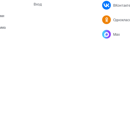
Вход
ВКонтакт
ами
Одноклас
мма
Max