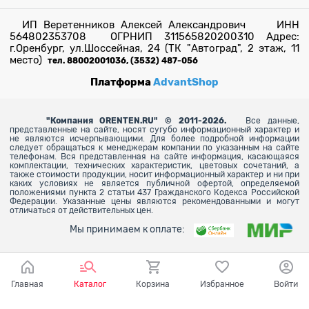
ИП Веретенников Алексей Александрович ИНН
564802353708 ОГРНИП 311565820200310 Адрес:
г.Оренбург, ул.Шоссейная, 24 (ТК "Автоград", 2 этаж, 11
место)
тел. 88002001036, (3532) 487-056
Платформа
AdvantShop
"
Компания ORENTEN.RU" © 2011-2026.
Все данные,
представленные на сайте, носят сугубо информационный характер и
не являются исчерпывающими. Для более
подробной информации
следует обращаться к менеджерам компании по указанным на сайте
телефонам. Вся представленная на сайте информация, касающаяся
комплектации, технических характеристик, цветовых сочетаний, а
также стоимости продукции, носит информационный характер и ни при
каких условиях не является публичной офертой, определяемой
положениями пункта 2 статьи 437 Гражданского Кодекса Российской
Федерации. Указанные цены являются рекомендованными и могут
отличаться от действительных цен.
Мы принимаем к оплате:
Главная
Каталог
Корзина
Избранное
Войти