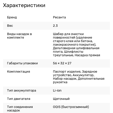
Характеристики
Бренд
Ресанта
Вес
2.3
Виды насадок в
Шабер для очистки
комплекте
поверхностей (удаление
старого клея или бетона,
лакокрасочного покрытия),
Дельтовидная шлифовальная
плита, Шлифлисты
треугольные, Насадка прямая
Габариты упаковки
56 × 32 × 27
Комплектация
Паспорт изделия, Зарядное
устройство, Аккумулятор,
Набор насадок, Дополнительная
рукоятка
Тип аккумулятора
Li-ion
Тип двигателя
Щеточный
Тип соединения
OQIS (быстросъемный)
насадок