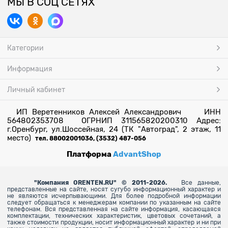
МЫ В СОЦ СЕТЯХ
Категории
Информация
Личный кабинет
ИП Веретенников Алексей Александрович ИНН
564802353708 ОГРНИП 311565820200310 Адрес:
г.Оренбург, ул.Шоссейная, 24 (ТК "Автоград", 2 этаж, 11
место)
тел. 88002001036, (3532) 487-056
Платформа
AdvantShop
"
Компания ORENTEN.RU" © 2011-2026.
Все данные,
представленные на сайте, носят сугубо информационный характер и
не являются исчерпывающими. Для более
подробной информации
следует обращаться к менеджерам компании по указанным на сайте
телефонам. Вся представленная на сайте информация, касающаяся
комплектации, технических характеристик, цветовых сочетаний, а
также стоимости продукции, носит информационный характер и ни при