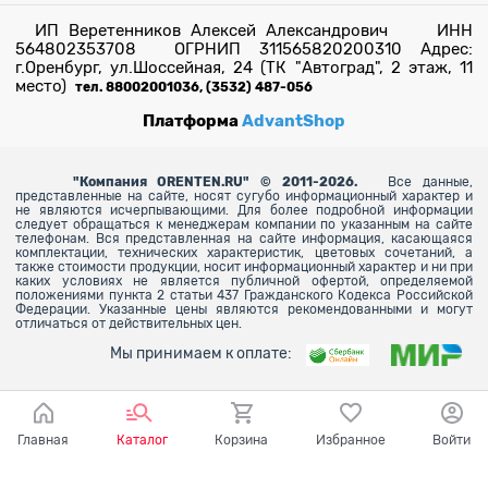
ИП Веретенников Алексей Александрович ИНН
564802353708 ОГРНИП 311565820200310 Адрес:
г.Оренбург, ул.Шоссейная, 24 (ТК "Автоград", 2 этаж, 11
место)
тел. 88002001036, (3532) 487-056
Платформа
AdvantShop
"
Компания ORENTEN.RU" © 2011-2026.
Все данные,
представленные на сайте, носят сугубо информационный характер и
не являются исчерпывающими. Для более
подробной информации
следует обращаться к менеджерам компании по указанным на сайте
телефонам. Вся представленная на сайте информация, касающаяся
комплектации, технических характеристик, цветовых сочетаний, а
также стоимости продукции, носит информационный характер и ни при
каких условиях не является публичной офертой, определяемой
положениями пункта 2 статьи 437 Гражданского Кодекса Российской
Федерации. Указанные цены являются рекомендованными и могут
отличаться от действительных цен.
Мы принимаем к оплате:
Главная
Каталог
Корзина
Избранное
Войти