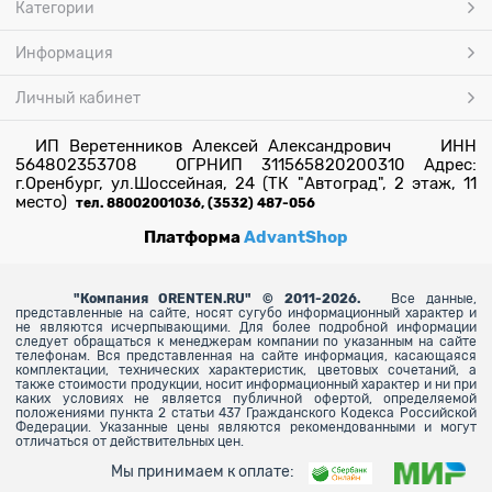
Категории
Информация
Личный кабинет
ИП Веретенников Алексей Александрович ИНН
564802353708 ОГРНИП 311565820200310 Адрес:
г.Оренбург, ул.Шоссейная, 24 (ТК "Автоград", 2 этаж, 11
место)
тел. 88002001036, (3532) 487-056
Платформа
AdvantShop
"
Компания ORENTEN.RU" © 2011-2026.
Все данные,
представленные на сайте, носят сугубо информационный характер и
не являются исчерпывающими. Для более
подробной информации
следует обращаться к менеджерам компании по указанным на сайте
телефонам. Вся представленная на сайте информация, касающаяся
комплектации, технических характеристик, цветовых сочетаний, а
также стоимости продукции, носит информационный характер и ни при
каких условиях не является публичной офертой, определяемой
положениями пункта 2 статьи 437 Гражданского Кодекса Российской
Федерации. Указанные цены являются рекомендованными и могут
отличаться от действительных цен.
Мы принимаем к оплате: