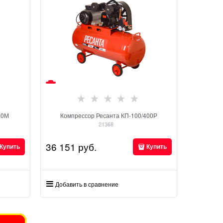
30М
Компрессор Ресанта КП-100/400Р
21368
36 151
 руб.
Купить
Купить
Добавить в сравнение