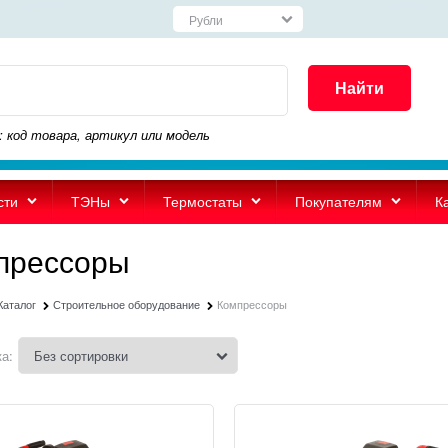
Найти
: код товара, артикул или модель
сти
ТЭНы
Термостаты
Покупателям
К
прессоры
Каталог
Строительное оборудование
Компрессоры
а: