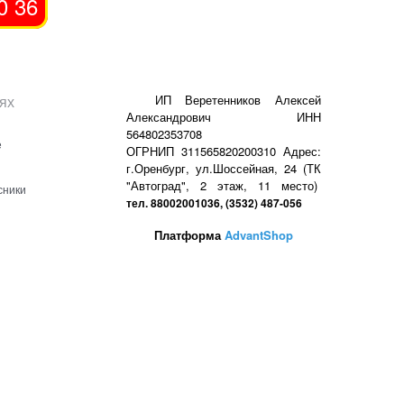
0 36
ях
ИП Веретенников Алексей
Александрович ИНН
564802353708
е
ОГРНИП 311565820200310 Адрес:
г.Оренбург, ул.Шоссейная, 24 (ТК
"Автоград", 2 этаж, 11 место)
сники
тел. 88002001036, (3532) 487-056
Платформа
AdvantShop