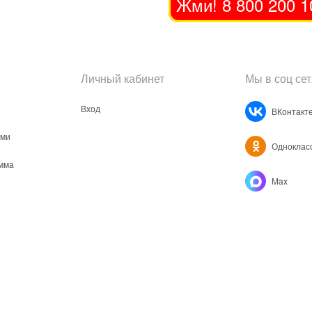
Жми! 8 800 200 1
Личный кабинет
Мы в соц сет
Вход
ВКонтакт
ами
Одноклас
мма
Max