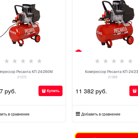
мпрессор Ресанта КП-24/260М
Компрессор Ресанта КП-24/2
21372
21369
7
 руб.
11 382
 руб.
Купить
вить в сравнение
Добавить в сравнение