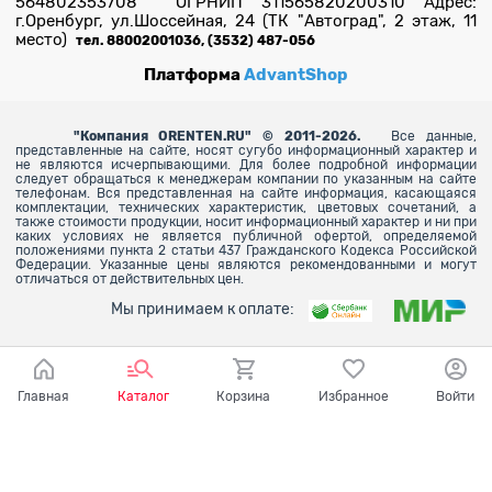
564802353708 ОГРНИП 311565820200310 Адрес:
г.Оренбург, ул.Шоссейная, 24 (ТК "Автоград", 2 этаж, 11
место)
тел. 88002001036, (3532) 487-056
Платформа
AdvantShop
"
Компания ORENTEN.RU" © 2011-2026.
Все данные,
представленные на сайте, носят сугубо информационный характер и
не являются исчерпывающими. Для более
подробной информации
следует обращаться к менеджерам компании по указанным на сайте
телефонам. Вся представленная на сайте информация, касающаяся
комплектации, технических характеристик, цветовых сочетаний, а
также стоимости продукции, носит информационный характер и ни при
каких условиях не является публичной офертой, определяемой
положениями пункта 2 статьи 437 Гражданского Кодекса Российской
Федерации. Указанные цены являются рекомендованными и могут
отличаться от действительных цен.
Мы принимаем к оплате:
Главная
Каталог
Корзина
Избранное
Войти
Ваш город - Оренбург,
угадали?