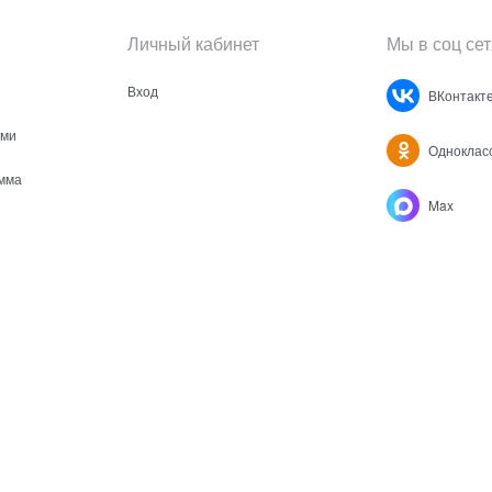
Личный кабинет
Мы в соц сет
Вход
ВКонтакт
ами
Одноклас
мма
Max