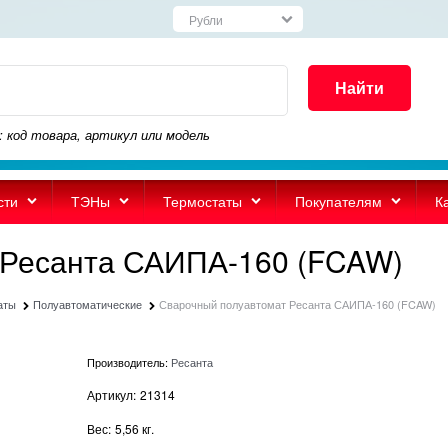
Найти
: код товара, артикул или модель
сти
ТЭНы
Термостаты
Покупателям
К
 Ресанта САИПА-160 (FCAW)
аты
Полуавтоматические
Сварочный полуавтомат Ресанта САИПА-160 (FCAW)
Производитель:
Ресанта
Артикул:
21314
Вес:
5,56
кг.