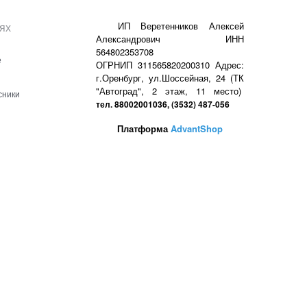
ях
ИП Веретенников Алексей
Александрович ИНН
564802353708
е
ОГРНИП 311565820200310 Адрес:
г.Оренбург, ул.Шоссейная, 24 (ТК
"Автоград", 2 этаж, 11 место)
сники
тел. 88002001036, (3532) 487-056
Платформа
AdvantShop