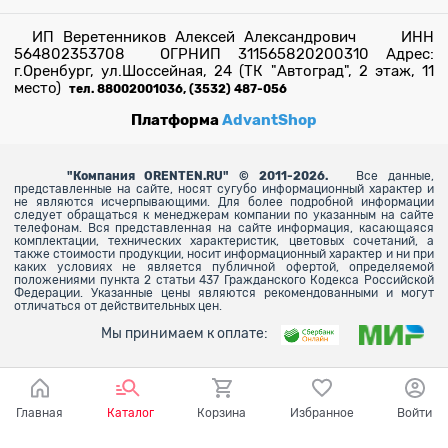
ИП Веретенников Алексей Александрович ИНН
564802353708 ОГРНИП 311565820200310 Адрес:
г.Оренбург, ул.Шоссейная, 24 (ТК "Автоград", 2 этаж, 11
место)
тел. 88002001036, (3532) 487-056
Платформа
AdvantShop
"
Компания ORENTEN.RU" © 2011-2026.
Все данные,
представленные на сайте, носят сугубо информационный характер и
не являются исчерпывающими. Для более
подробной информации
следует обращаться к менеджерам компании по указанным на сайте
телефонам. Вся представленная на сайте информация, касающаяся
комплектации, технических характеристик, цветовых сочетаний, а
также стоимости продукции, носит информационный характер и ни при
каких условиях не является публичной офертой, определяемой
положениями пункта 2 статьи 437 Гражданского Кодекса Российской
Федерации. Указанные цены являются рекомендованными и могут
отличаться от действительных цен.
Мы принимаем к оплате:
Главная
Каталог
Корзина
Избранное
Войти