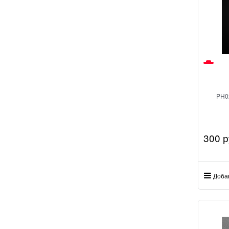
PH0
300
 р
Доба