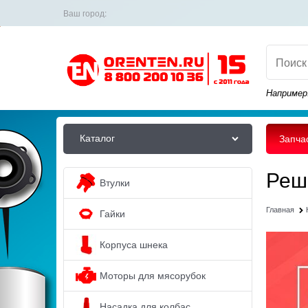
Ваш город:
Например
Каталог
Запча
Реш
Втулки
Главная
Гайки
Корпуса шнека
Моторы для мясорубок
Насадка для колбас