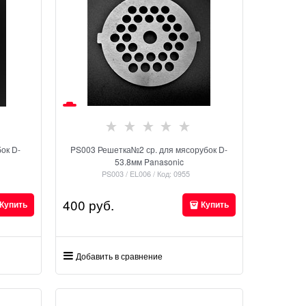
PS003 Решетка№2 ср. для мясорубок D-
53.8мм Panasonic
PS003 / EL006 / Код: 0955
400
 руб.
Купить
Купить
Добавить в сравнение