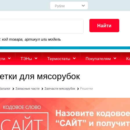
Найти
: код товара, артикул или модель
сти
ТЭНы
Термостаты
Покупателям
К
етки для мясорубок
Каталог
Запасные части
Запчасти мясорубок
Решетки