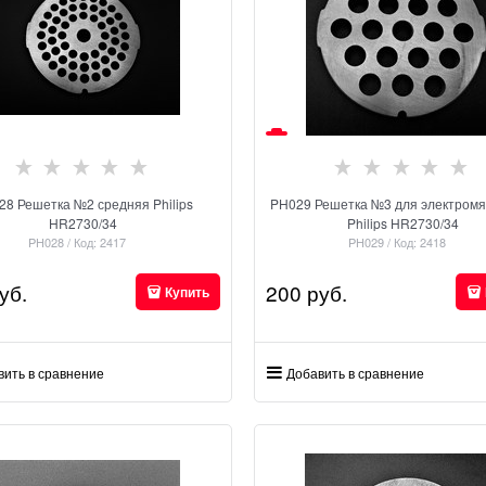
28 Решетка №2 средняя Philips
PH029 Решетка №3 для электромя
HR2730/34
Philips HR2730/34
PH028 / Код: 2417
PH029 / Код: 2418
уб.
200
 руб.
Купить
вить в сравнение
Добавить в сравнение