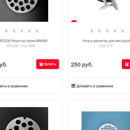
RZ028 Решетка пром ММ080
Нож и решетка для мясоруб
MRZ028 / Код: 2888
/ Код: 3747
уб.
250
 руб.
Купить
вить в сравнение
Добавить в сравнение