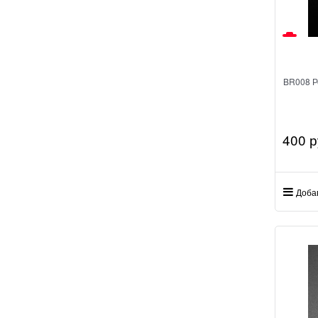
BR008 Р
400
 р
Доба