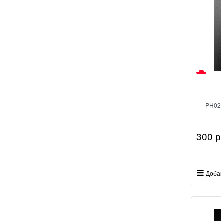
PH022
300
 р
Доба