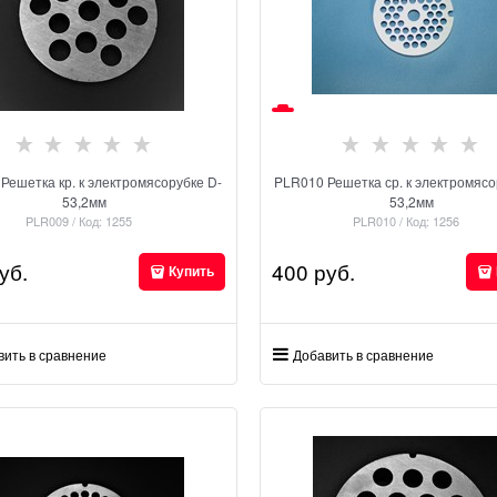
Решетка кр. к электромясорубке D-
PLR010 Решетка ср. к электромясо
53,2мм
53,2мм
PLR009 / Код: 1255
PLR010 / Код: 1256
уб.
400
 руб.
Купить
вить в сравнение
Добавить в сравнение