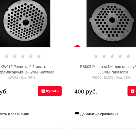
KW012 Решетка 0,3 мел. к
PS005 Решетка №1 для мясорубок D-
ктромясорубке D-62мм Kenwood
53.8мм Panasonik
KW012 / Код: 0946
PS005 / EL005 / Код: 0954
уб.
400
 руб.
Купить
вить в сравнение
Добавить в сравнение