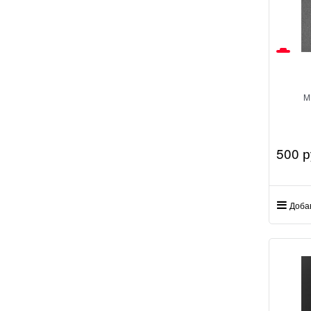
M
500
 р
Доба