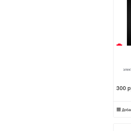
эле
300
 р
Доба