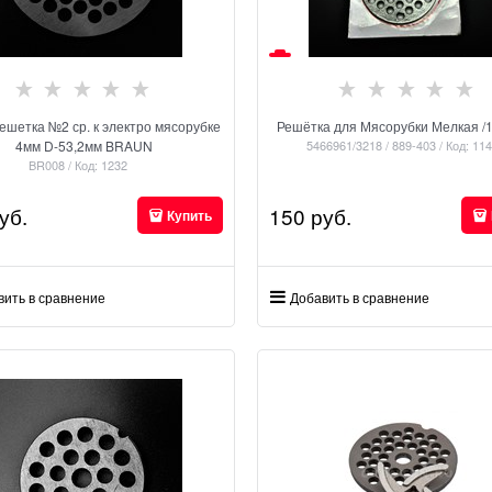
ешетка №2 ср. к электро мясорубке
Решётка для Мясорубки Мелкая /1
4мм D-53,2мм BRAUN
5466961/3218 / 889-403 / Код: 11
BR008 / Код: 1232
уб.
150
 руб.
Купить
вить в сравнение
Добавить в сравнение