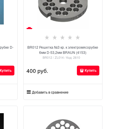
рубке D-
BR012 Решетка №3 кр. к электромясорубке
6мм D-53,2мм BRAUN (4153)
BR012 / ZL014 / Код: 2610
400
 руб.
Купить
Купить
Добавить в сравнение