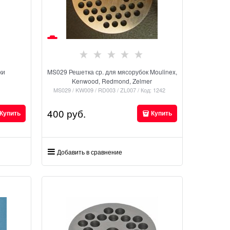
ки
MS029 Решетка ср. для мясорубок Moulinex,
Kenwood, Redmond, Zelmer
MS029 / KW009 / RD003 / ZL007 / Код: 1242
400
 руб.
Купить
Купить
Добавить в сравнение