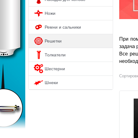
Ножи
Ремни и сальники
При п
Решетки
задача
Все реш
Толкатели
необход
Шестерни
Сортировк
Шнеки