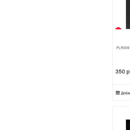
PLR009 
350
 р
Доба