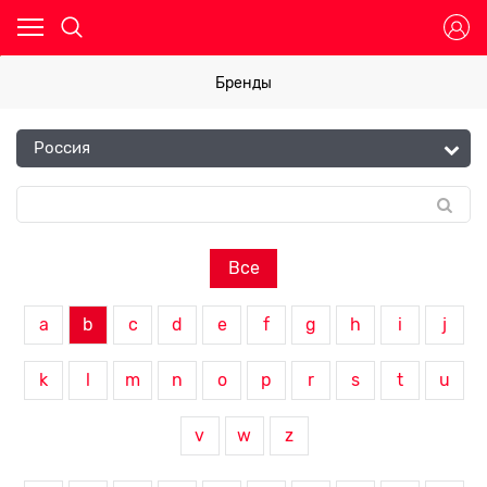
Бренды
Все
a
b
c
d
e
f
g
h
i
j
k
l
m
n
o
p
r
s
t
u
v
w
z