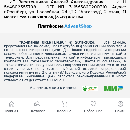
ИП Веретенников Алексей Александрович ИНН
564802353708 ОГРНИП 311565820200310 Адрес:
г.Оренбург, ул.Шоссейная, 24 (ТК "Автоград", 2 этаж, 11
место)
тел. 88002001036, (3532) 487-056
Платформа
AdvantShop
"
Компания ORENTEN.RU" © 2011-2026.
Все данные,
представленные на сайте, носят сугубо информационный характер и
не являются исчерпывающими. Для более
подробной информации
следует обращаться к менеджерам компании по указанным на сайте
телефонам. Вся представленная на сайте информация, касающаяся
комплектации, технических характеристик, цветовых сочетаний, а
также стоимости продукции, носит информационный характер и ни при
каких условиях не является публичной офертой, определяемой
положениями пункта 2 статьи 437 Гражданского Кодекса Российской
Федерации. Указанные цены являются рекомендованными и могут
отличаться от действительных цен.
Мы принимаем к оплате:
Главная
Каталог
Корзина
Избранное
Войти
Ваш город - Оренбург,
угадали?