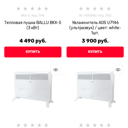
BKX-5 / Код: 1745
HC-0070640 / Код: 3102
Тепловая пушка BALLU BKX-5
Увлажнитель AOS U7146
(3 кВт)
(ультразвук) / цвет: white-
1шт.
4 490
 руб.
3 900
 руб.
КУПИТЬ
КУПИТЬ