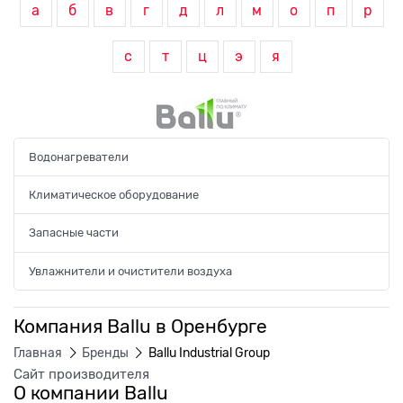
а
б
в
г
д
л
м
о
п
р
с
т
ц
э
я
Водонагреватели
Климатическое оборудование
Запасные части
Увлажнители и очистители воздуха
Компания Ballu в Оренбурге
Главная
Бренды
Ballu Industrial Group
Сайт производителя
О компании Ballu