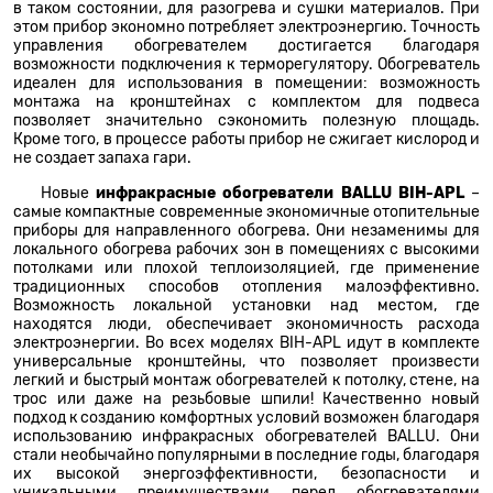
в таком состоянии, для разогрева и сушки материалов. При
этом прибор экономно потребляет электроэнергию. Точность
управления обогревателем достигается благодаря
возможности подключения к терморегулятору. Обогреватель
идеален для использования в помещении: возможность
монтажа на кронштейнах с комплектом для подвеса
позволяет значительно сэкономить полезную площадь.
Кроме того, в процессе работы прибор не сжигает кислород и
не создает запаха гари.
Новые
инфракрасные обогреватели BALLU BIH-APL
–
самые компактные современные экономичные отопительные
приборы для направленного обогрева. Они незаменимы для
локального обогрева рабочих зон в помещениях с высокими
потолками или плохой теплоизоляцией, где применение
традиционных способов отопления малоэффективно.
Возможность локальной установки над местом, где
находятся люди, обеспечивает экономичность расхода
электроэнергии. Во всех моделях BIH-APL идут в комплекте
универсальные кронштейны, что позволяет произвести
легкий и быстрый монтаж обогревателей к потолку, стене, на
трос или даже на резьбовые шпили! Качественно новый
подход к созданию комфортных условий возможен благодаря
использованию инфракрасных обогревателей BALLU. Они
стали необычайно популярными в последние годы, благодаря
их высокой энергоэффективности, безопасности и
уникальными преимуществами перед обогревателями