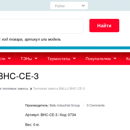
Найти
: код товара, артикул или модель
сти
ТЭНы
Термостаты
Покупателям
К
 BHC-CE-3
е тепловые завесы
Тепловая завеса BALLU BHC-CE-3
Производитель:
Ballu Industrial Group
0 Comments
Артикул:
BHC-CE-3 / Код: 0734
Вес:
0
кг.