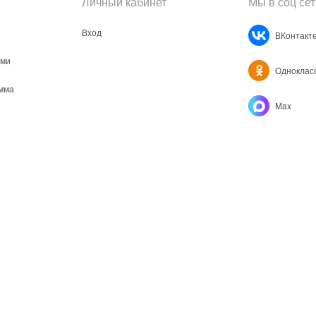
Личный кабинет
Мы в соц сет
Вход
ВКонтакт
ами
Одноклас
мма
Max