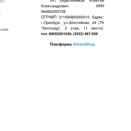
ях
ИП Веретенников Алексей
Александрович ИНН
564802353708
е
ОГРНИП 311565820200310 Адрес:
г.Оренбург, ул.Шоссейная, 24 (ТК
"Автоград", 2 этаж, 11 место)
сники
тел. 88002001036, (3532) 487-056
Платформа
AdvantShop