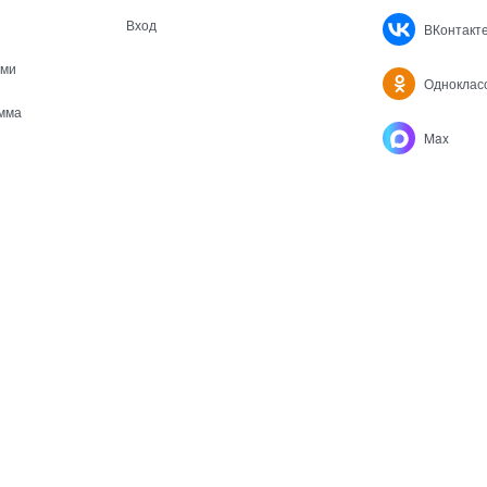
Вход
ВКонтакт
ами
Одноклас
мма
Max