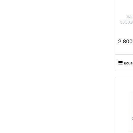
Наг
30,50,8
2 800
Доба