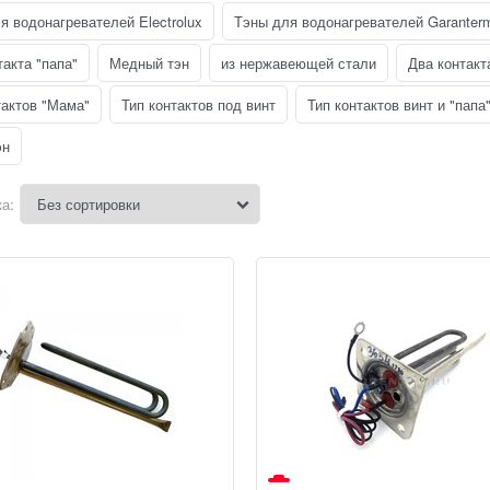
я водонагревателей Electrolux
Тэны для водонагревателей Garanter
такта "папа"
Медный тэн
из нержавеющей стали
Два контакт
тактов "Мама"
Тип контактов под винт
Тип контактов винт и "папа
эн
а: