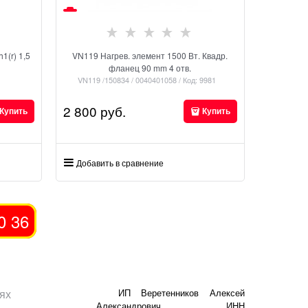
1(r) 1,5
VN119 Нагрев. элемент 1500 Вт. Квадр.
фланец 90 mm 4 отв.
VN119 /150834 / 0040401058 / Код: 9981
2 800
 руб.
Купить
Купить
Добавить в сравнение
0 36
ях
ИП Веретенников Алексей
Александрович ИНН