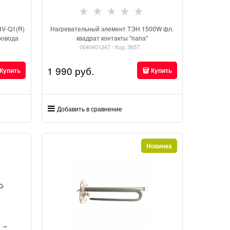
8V-Q1(R)
Нагревательный элемент ТЭН 1500W фл.
ровода
квадрат контакты "папа"
0040401247 / Код: 3657
1 990
 руб.
Купить
Купить
Добавить в сравнение
Новинка