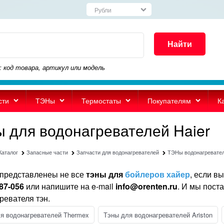
Найти
: код товара, артикул или модель
сти
ТЭНы
Термостаты
Покупателям
К
ы для водонагревателей Haier
Каталог
Запасные части
Запчасти для водонагревателей
ТЭНы водонагревате
представленеы не все
тэны для
бойлеров хайер
, если в
487-056
или напишите на e-mail
info@orenten.ru
. И мы пост
ревателя тэн.
я водонагревателей Thermex
Тэны для водонагревателей Ariston