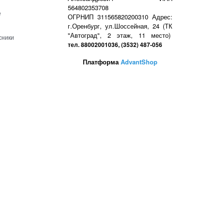
564802353708
е
ОГРНИП 311565820200310 Адрес:
г.Оренбург, ул.Шоссейная, 24 (ТК
"Автоград", 2 этаж, 11 место)
сники
тел. 88002001036, (3532) 487-056
Платформа
AdvantShop