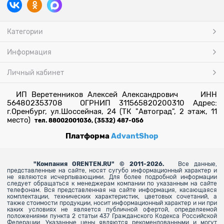
Категории
Информация
Личный кабинет
ИП Веретенников Алексей Александрович ИНН
564802353708 ОГРНИП 311565820200310 Адрес:
г.Оренбург, ул.Шоссейная, 24 (ТК "Автоград", 2 этаж, 11
место)
тел. 88002001036, (3532) 487-056
Платформа
AdvantShop
"
Компания ORENTEN.RU" © 2011-2026.
Все данные,
представленные на сайте, носят сугубо информационный характер и
не являются исчерпывающими. Для более
подробной информации
следует обращаться к менеджерам компании по указанным на сайте
телефонам. Вся представленная на сайте информация, касающаяся
комплектации, технических характеристик, цветовых сочетаний, а
также стоимости продукции, носит информационный характер и ни при
каких условиях не является публичной офертой, определяемой
положениями пункта 2 статьи 437 Гражданского Кодекса Российской
Федерации. Указанные цены являются рекомендованными и могут