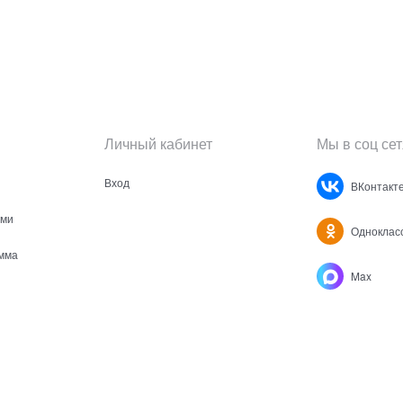
Личный кабинет
Мы в соц сет
Вход
ВКонтакт
ами
Одноклас
мма
Max