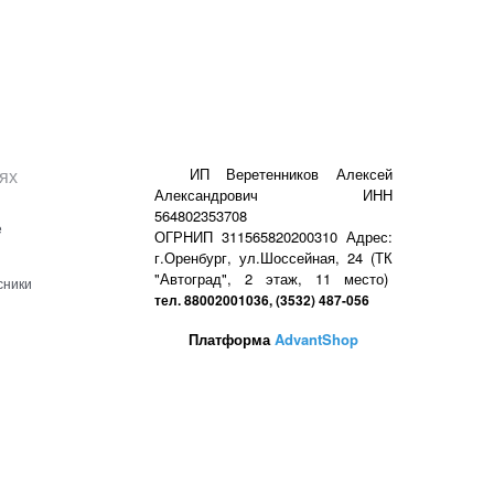
ях
ИП Веретенников Алексей
Александрович ИНН
564802353708
е
ОГРНИП 311565820200310 Адрес:
г.Оренбург, ул.Шоссейная, 24 (ТК
"Автоград", 2 этаж, 11 место)
сники
тел. 88002001036, (3532) 487-056
Платформа
AdvantShop