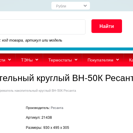
Найти
: код товара, артикул или модель
сти
ТЭНы
Термостаты
Покупателям
К
тельный круглый ВН-50К Ресан
реватель накопительный круглый ВН-50К Ресанта
Производитель:
Ресанта
Артикул:
21438
Размеры:
930
x
495
x
305