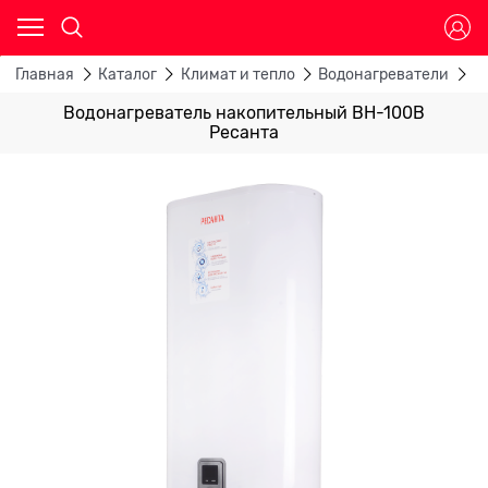
Главная
Каталог
Климат и тепло
Водонагреватели
В
Водонагреватель накопительный ВН-100В
Ресанта