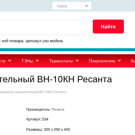
Найти
: код товара, артикул или модель
сти
ТЭНы
Термостаты
Покупателям
К
тельный ВН-10КН Ресанта
реватель накопительный ВН-10КН Ресанта
Производитель:
Ресанта
Артикул:
534
Размеры:
300
x
290
x
450