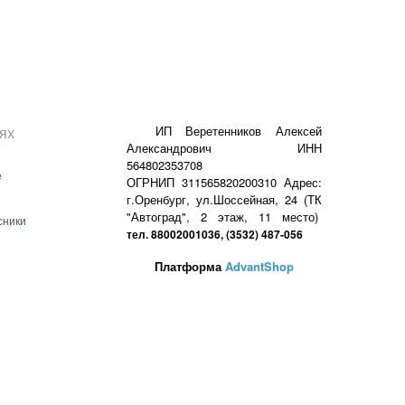
ях
ИП Веретенников Алексей
Александрович ИНН
564802353708
е
ОГРНИП 311565820200310 Адрес:
г.Оренбург, ул.Шоссейная, 24 (ТК
"Автоград", 2 этаж, 11 место)
сники
тел. 88002001036, (3532) 487-056
Платформа
AdvantShop