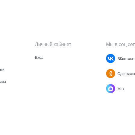
Личный кабинет
Мы в соц сет
Вход
ВКонтакт
ами
Одноклас
мма
Max