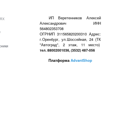
ях
ИП Веретенников Алексей
Александрович ИНН
564802353708
е
ОГРНИП 311565820200310 Адрес:
г.Оренбург, ул.Шоссейная, 24 (ТК
"Автоград", 2 этаж, 11 место)
сники
тел. 88002001036, (3532) 487-056
Платформа
AdvantShop