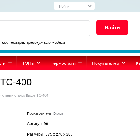
Найти
: код товара, артикул или модель
сти
ТЭНы
Термостаты
Покупателям
К
 ТС-400
чильный станок Вихрь ТС-400
Производитель:
Вихрь
Артикул:
96
Размеры:
375
x
270
x
280