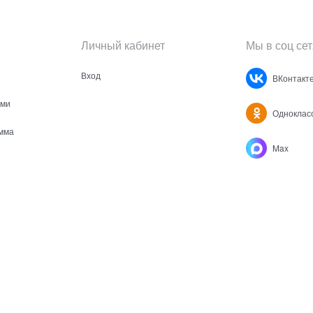
Личный кабинет
Мы в соц сет
Вход
ВКонтакт
ами
Одноклас
мма
Max