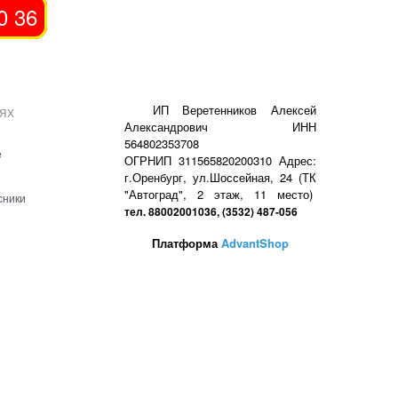
0 36
ях
ИП Веретенников Алексей
Александрович ИНН
564802353708
е
ОГРНИП 311565820200310 Адрес:
г.Оренбург, ул.Шоссейная, 24 (ТК
"Автоград", 2 этаж, 11 место)
сники
тел. 88002001036, (3532) 487-056
Платформа
AdvantShop