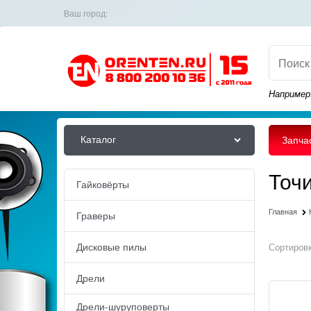
Ваш город:
Например
Каталог
Запча
Точ
Гайковёрты
Главная
Граверы
Дисковые пилы
Сортировк
Дрели
Дрели-шуруповерты