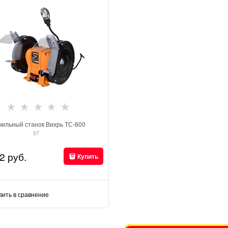
чильный станок Вихрь ТС-600
97
2
 руб.
Купить
вить в сравнение