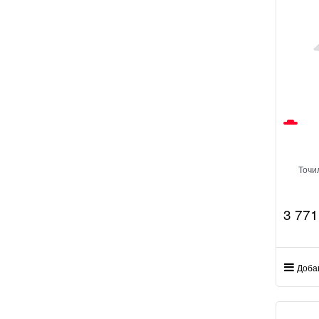
Точи
3 771
Доба