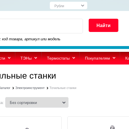
Найти
: код товара, артикул или модель
сти
ТЭНы
Термостаты
Покупателям
К
ильные станки
Каталог
Электроинструмент
Точильные станки
а: