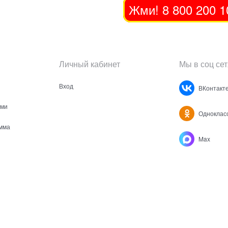
Жми! 8 800 200 1
Личный кабинет
Мы в соц сет
Вход
ВКонтакт
ами
Одноклас
мма
Max