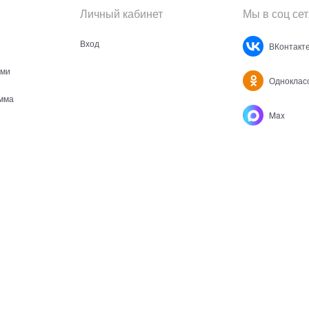
Личный кабинет
Мы в соц сет
Вход
ВКонтакт
ами
Одноклас
мма
Max