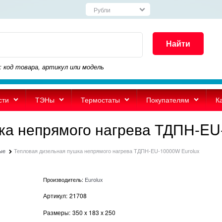
Найти
: код товара, артикул или модель
сти
ТЭНы
Термостаты
Покупателям
К
ка непрямого нагрева ТДПН-EU
ые
Тепловая дизельная пушка непрямого нагрева ТДПН-EU-10000W Eurolux
Производитель:
Eurolux
Артикул:
21708
Размеры:
350
x
183
x
250