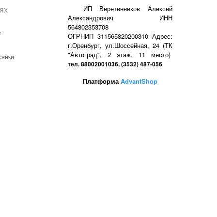
ях
ИП Веретенников Алексей
Александрович ИНН
564802353708
е
ОГРНИП 311565820200310 Адрес:
г.Оренбург, ул.Шоссейная, 24 (ТК
"Автоград", 2 этаж, 11 место)
сники
тел. 88002001036, (3532) 487-056
Платформа
AdvantShop