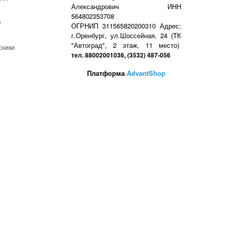
Александрович ИНН
564802353708
е
ОГРНИП 311565820200310 Адрес:
г.Оренбург, ул.Шоссейная, 24 (ТК
"Автоград", 2 этаж, 11 место)
сники
тел. 88002001036, (3532) 487-056
Платформа
AdvantShop