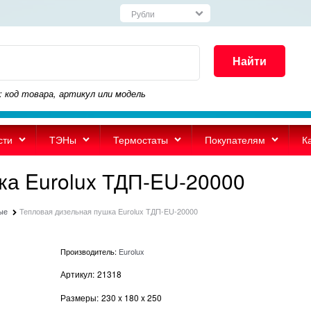
Найти
: код товара, артикул или модель
сти
ТЭНы
Термостаты
Покупателям
К
ка Eurolux ТДП-EU-20000
ые
Тепловая дизельная пушка Eurolux ТДП-EU-20000
Производитель:
Eurolux
Артикул:
21318
Размеры:
230
x
180
x
250