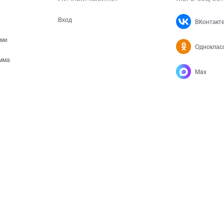
Вход
ВКонтакт
ами
Одноклас
мма
Max