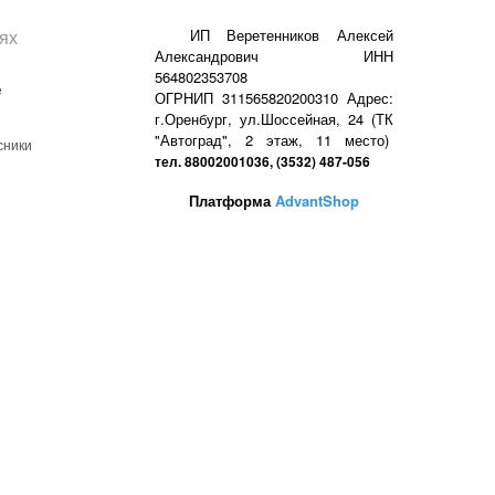
ях
ИП Веретенников Алексей
Александрович ИНН
564802353708
е
ОГРНИП 311565820200310 Адрес:
г.Оренбург, ул.Шоссейная, 24 (ТК
"Автоград", 2 этаж, 11 место)
сники
тел. 88002001036, (3532) 487-056
Платформа
AdvantShop