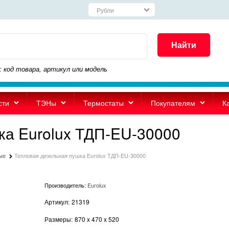
Найти
: код товара, артикул или модель
сти
ТЭНы
Термостаты
Покупателям
К
ка Eurolux ТДП-EU-30000
ые
Тепловая дизельная пушка Eurolux ТДП-EU-30000
Производитель:
Eurolux
Артикул:
21319
Размеры:
870
x
470
x
520