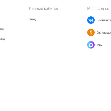
Личный кабинет
Мы в соц сет
Вход
ВКонтакт
ами
Одноклас
мма
Max